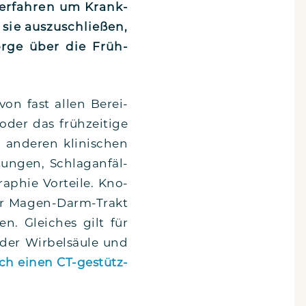
ver­fah­ren um Krank­
sie aus­zu­schlie­ßen,
sor­ge über die Früh­
 von fast allen Berei­
er das früh­zei­ti­ge
ande­ren kli­ni­schen
tun­gen, Schlag­an­fäl­
a­phie Vor­tei­le. Kno­
oder Magen-Darm-Trakt
en. Glei­ches gilt für
 der Wir­bel­säu­le und
h einen CT-gestüt­z­­