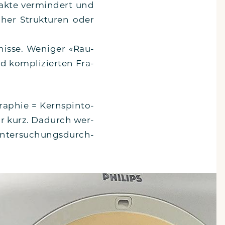
k­te ver­min­dert und
cher Struk­tu­ren oder
nis­se. Weni­ger «Rau­
d kom­pli­zier­ten Fra­
a­phie = Kern­spin­to­
ehr kurz. Dadurch wer­
Unter­su­chungs­durch­