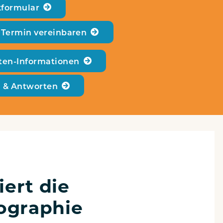
­for­mu­lar
 Ter­min vereinbaren
­ten-Infor­ma­tio­nen
n & Antworten
ert die
graphie