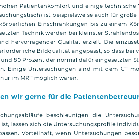
ohen Pati­en­ten­kom­fort und eini­ge tech­ni­sche V
su­chungs­tisch) ist bei­spiels­wei­se auch für gro­ß
kör­per­li­chen Ein­schrän­kun­gen bis zu einem Kö
setz­ten Tech­nik wer­den bei kleins­ter Strah­len­do­s
d her­vor­ra­gen­der Qua­li­tät erzielt. Die ein­zu­set
rfor­der­li­che Bild­qua­li­tät ange­passt, so dass bei 
und 80 Pro­zent der nor­mal dafür ein­ge­setz­ten Strah
nn. Eini­ge Unter­su­chun­gen sind mit dem CT mö
tz nur im MRT mög­lich waren.
en wir gerne für die Patientenbetreuu
su­chungs­ab­läu­fe beschleu­ni­gen die Unter­su­ch
t, las­sen sich die Unter­su­chungs­pro­fi­le indi­vi­d
pas­sen. Vor­teil­haft, wenn Unter­su­chun­gen bes