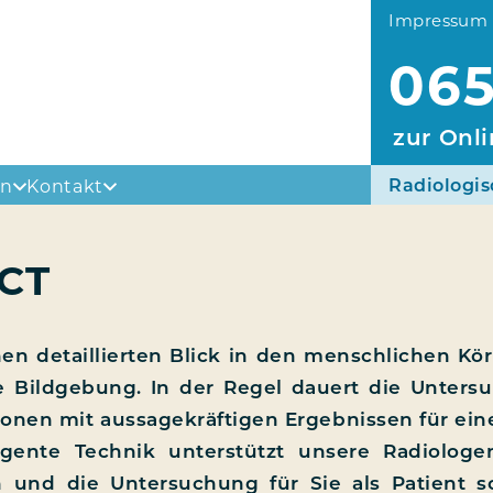
Impressum
065
zur Onl
Radiologis
en
Kontakt
 CT
nen detail­lier­ten Blick in den mensch­li­chen Kör
le Bild­ge­bung. In der Regel dau­ert die Unter­su
nen mit aus­sa­ge­kräf­ti­gen Ergeb­nis­sen für ein
i­gen­te Tech­nik unter­stützt unse­re Radio­lo­ge
en und die Unter­su­chung für Sie als Pati­ent s