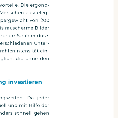
or­tei­le. Die ergo­no­
e Men­schen aus­ge­legt
r­per­ge­wicht von 200
is rausch­ar­me Bil­der
­zen­de Strah­len­do­sis
ver­schie­de­nen Unter­
­len­in­ten­si­tät ein­
g­lich, die ohne den
ng investieren
ungs­zei­ten. Da jeder
u­ell und mit Hil­fe der
on­ders schnell gehen