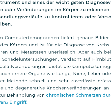
nstru­ment und eines der wich­tigs­ten Dia­gno­se­
gen oder Ver­än­de­run­gen im Kör­per zu erken­nen, 
nd­lungs­ver­läu­fe zu kon­trol­lie­ren oder Vor­
eiben.
 Com­pu­ter­to­mo­gra­phen lie­fert genaue Bil­der
s Kör­pers und ist für die Dia­gno­se von Krebs od
en und Meta­sta­sen uner­läss­lich. Aber auch bei 
e Schä­del­un­ter­su­chun­gen, Ver­dacht auf Hirn­blu­
Gefäß­ver­än­de­run­gen bie­tet die Com­pu­ter­to­mo­gr
auch inne­re Orga­ne wie Lun­ge, Nie­re, Leber 
ser Metho­de schnell und sehr zuver­läs­sig erfas­s
­le und dege­ne­ra­ti­ve Kno­chen­ver­än­de­run­gen an
n zur Behand­lung von
chro­ni­schen Schmer­zen durc
­ven» Eingriff.