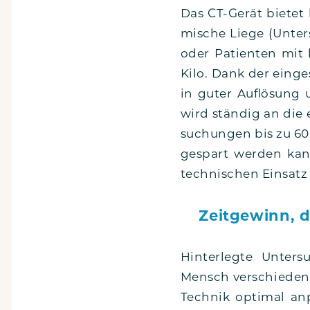
Das CT-Gerät bie­tet h
mi­sche Lie­ge (Unter­
oder Pati­en­ten mit 
Kilo. Dank der ein­ge­
in guter Auf­lö­sung un
wird stän­dig an die e
su­chun­gen bis zu 60 
ge­spart wer­den ka
tech­ni­schen Ein­sa
Zeitgewinn, d
Hin­ter­leg­te Unter­
Mensch ver­schie­den is
Tech­nik opti­mal an