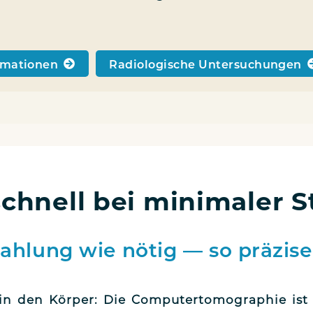
­ma­tio­nen
Radio­lo­gi­sche Untersuchungen
schnell bei minimaler 
ahlung wie nötig — so präzis
in den Kör­per: Die Com­pu­ter­to­mo­gra­phie ist