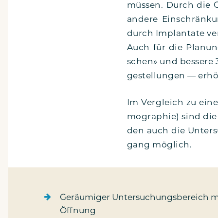
müs­sen. Durch die G
ande­re Ein­schrän­ku
durch Implan­ta­te ver
Auch für die Pla­nung
schen» und bes­se­re 3
ge­stel­lun­gen — erhö
Im Ver­gleich zu eine
mo­gra­phie) sind die
den auch die Unter­su
gang möglich.
Geräu­mi­ger Unter­su­chungs­be­reich m
Öffnung