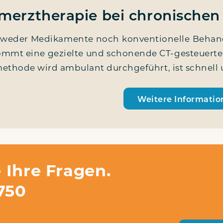
merztherapie bei chronische
eder Medi­ka­men­te noch kon­ven­tio­nel­le Behand
ommt eine geziel­te und scho­nen­de CT-gesteu­er­­te
­me­tho­de wird ambu­lant durch­ge­führt, ist schnel
Wei­te­re Informati
 Ihre Fragen.
750