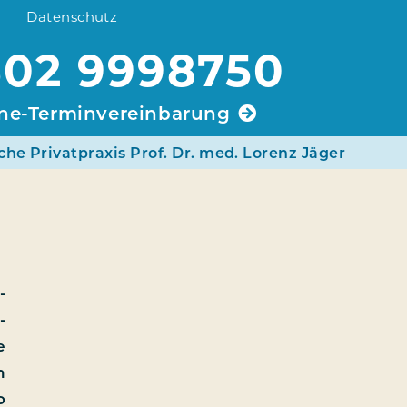
Datenschutz
02 9998750
ine-Terminvereinbarung
che Privatpraxis Prof. Dr. med. Lorenz Jäger
­
­
e
n
o