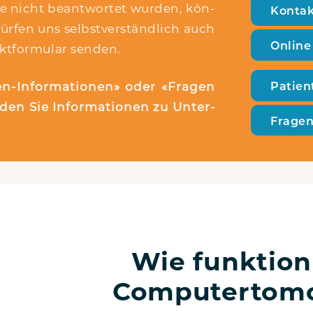
e nicht beant­wor­tet wur­den, kön­
Kon­tak
ür­fen uns selbst­ver­ständ­lich auch
Online
kt­for­mu­lar senden.
Pati­en
-Infor­­ma­­tio­­nen» oder «Fra­gen
­den Sie Infor­ma­tio­nen zu Unter­
Fra­ge
Wie funktioni
Computertomo