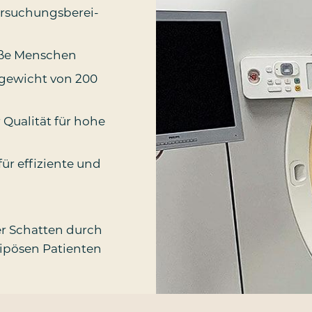
­su­chungs­be­rei­
ro­ße Menschen
­ge­wicht von 200
 Qua­li­tät für hohe
ür effi­zi­en­te und
der Schat­ten durch
di­pö­sen Patienten