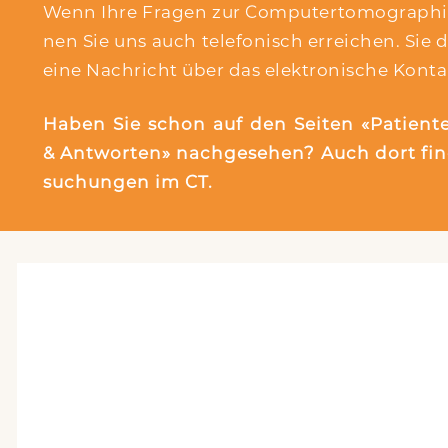
Wenn Ihre Fra­gen zur Com­pu­ter­to­mo­gra­phi
nen Sie uns auch tele­fo­nisch errei­chen. Sie d
eine Nach­richt über das elek­tro­ni­sche Kon­ta
Haben Sie schon auf den Sei­ten «Pati­en­­ten
& Ant­wor­ten» nach­ge­se­hen? Auch dort fin
su­chun­gen im CT.