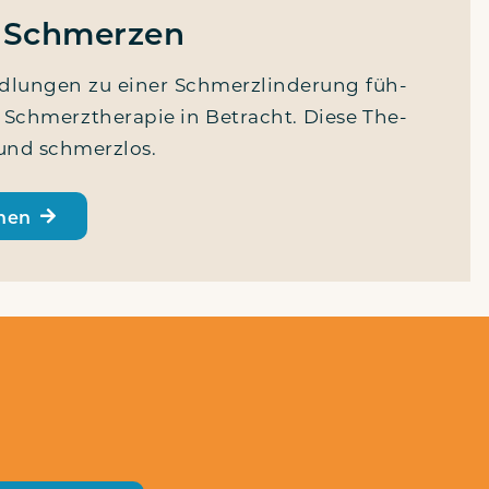
n Schmerzen
­lun­gen zu einer Schmerz­lin­de­rung füh­
 Schmerz­the­ra­pie in Betracht. Die­se The­
l und schmerzlos.
onen