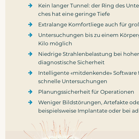
Kein lan­ger Tun­nel: der Ring des Unter
ches hat eine gerin­ge Tiefe
Extra­lan­ge Kom­fort­lie­ge auch für g
Unter­su­chun­gen bis zu einem Kör­per
Kilo möglich
Nied­ri­ge Strah­len­be­las­tung bei hoher
dia­gnos­ti­sche Sicherheit
Intel­li­gen­te «mit­den­ken­de» Soft­ware f
schnel­le Untersuchungen
Pla­nungs­si­cher­heit für Operationen
Weni­ger Bild­stö­run­gen, Arte­fak­te o
bei­spiels­wei­se Implan­ta­te oder bei a