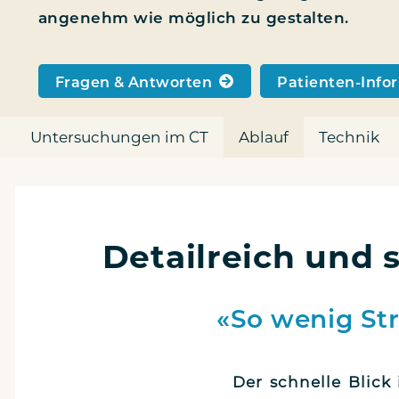
ange­nehm wie mög­lich zu gestalten.
Fra­gen & Antworten
Pati­en­ten-Infor
Unter­su­chun­gen im CT
Ablauf
Tech­nik
Detailreich und 
«So wenig Str
Der schnel­le Blick 