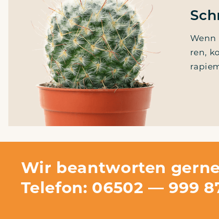
Sch
Wenn w
ren, k
ra­pie
Wir beantworten gerne
Telefon: 06502 — 999 8