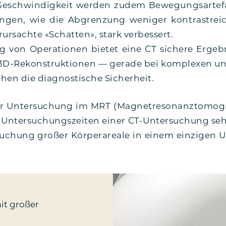
eschwin­dig­keit wer­den zudem Bewe­gungs­ar­te­fa
n­gen, wie die Abgren­zung weni­ger kon­trast­rei­
­ur­sach­te «Schat­ten», stark verbessert.
 von Ope­ra­tio­nen bie­tet eine CT siche­re Ergeb­
D-Rekon­­­struk­­tio­­nen — gera­de bei kom­ple­xen un
­hen die dia­gnos­ti­sche Sicherheit.
r Unter­su­chung im MRT (Magnet­re­so­nanz­to­mo­gr
 Unter­su­chungs­zei­ten einer CT-Unter­­su­chung s
­chung gro­ßer Kör­per­area­le in einem ein­zi­gen 
it gro­ßer