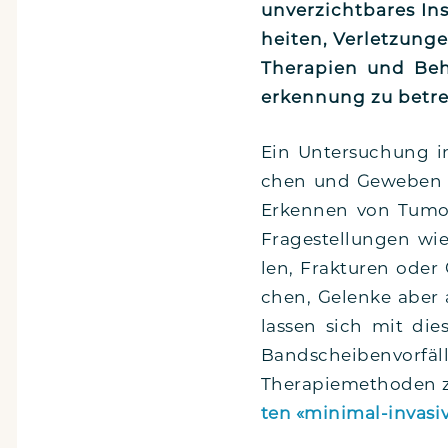
unver­zicht­ba­res I
hei­ten, Ver­let­zun­
The­ra­pien und Beha
erken­nung zu betr
Ein Unter­su­chung im
chen und Gewe­ben de
Erken­nen von Tumo­r
Fra­ge­stel­lun­gen wi
len, Frak­tu­ren oder 
chen, Gelen­ke aber 
las­sen sich mit die­
Band­schei­ben­vor­fäl
The­ra­pie­me­tho­de
ten «mini­­mal-inva­­si­