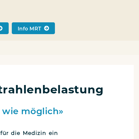
Info MRT
Strahlenbelastung
e wie möglich»
 für die Medi­zin ein